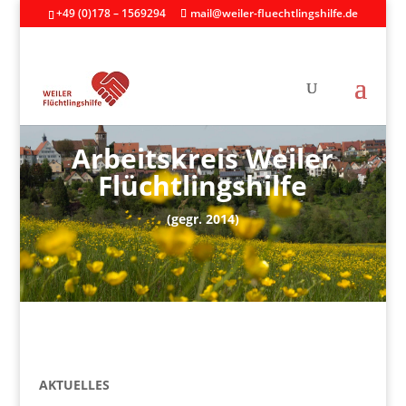
+49 (0)178 – 1569294
mail@weiler-fluechtlingshilfe.de
Arbeitskreis Weiler
Flüchtlingshilfe
(gegr. 2014)
AKTUELLES