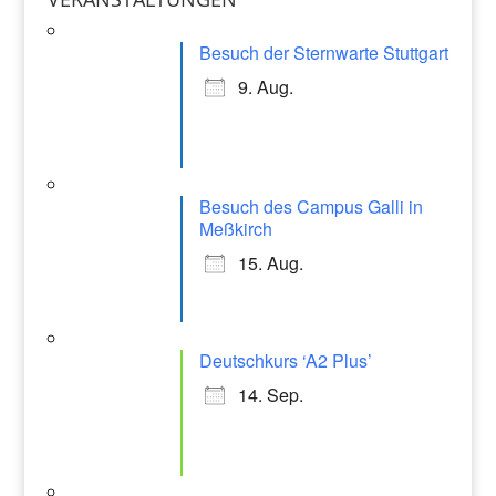
gr
a
Besuch der Sternwarte Stuttgart
m
9. Aug.
Besuch des Campus Galli in
Meßkirch
15. Aug.
Deutschkurs ‘A2 Plus’
14. Sep.