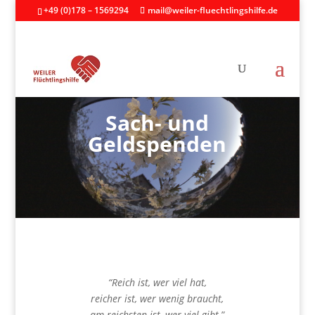
+49 (0)178 – 1569294
mail@weiler-fluechtlingshilfe.de
Sach- und
Geldspenden
“Reich ist, wer viel hat,
reicher ist, wer wenig braucht,
am reichsten ist, wer viel gibt.
”