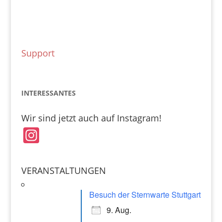
Support
INTERESSANTES
Wir sind jetzt auch auf Instagram!
In
st
a
VERANSTALTUNGEN
gr
a
Besuch der Sternwarte Stuttgart
m
9. Aug.