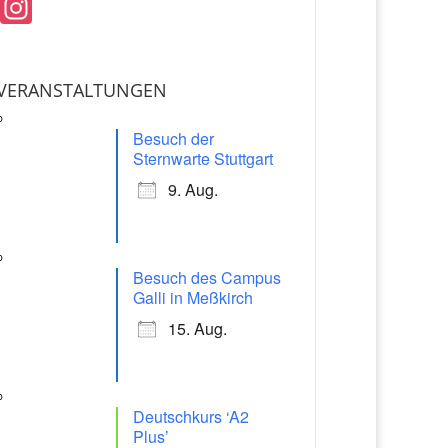
In
st
a
VERANSTALTUNGEN
gr
a
Besuch der
m
Sternwarte Stuttgart
9. Aug.
Besuch des Campus
Galli in Meßkirch
15. Aug.
Deutschkurs ‘A2
Plus’