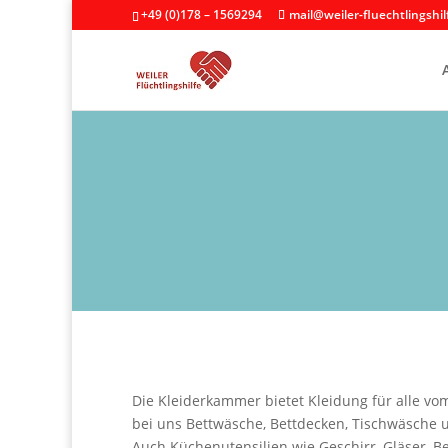
+49 (0)178 – 1569294
mail@weiler-fluechtlingshil
Die Kleiderkammer bietet Kleidung für alle v
bei uns Bettwäsche, Bettdecken, Tischwäsche
Auch Küchenutensilien wie Geschirr, Gläser, Be