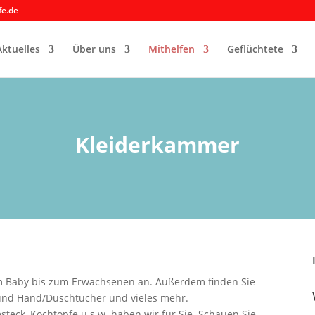
fe.de
Aktuelles
Über uns
Mithelfen
Geflüchtete
Kleiderkammer
om Baby bis zum Erwachsenen an. Außerdem finden Sie
 und Hand/Duschtücher und vieles mehr.
steck, Kochtöpfe u.s.w. haben wir für Sie. Schauen Sie