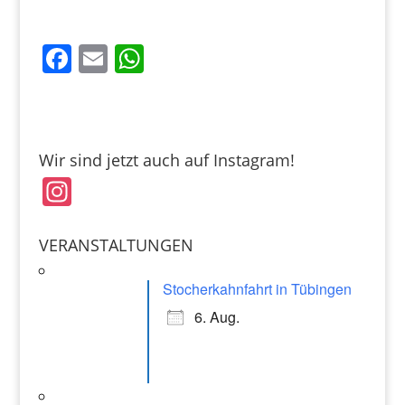
F
E
W
a
m
h
c
ai
at
e
l
s
Wir sind jetzt auch auf Instagram!
b
A
In
o
p
st
o
p
a
VERANSTALTUNGEN
k
gr
Stocherkahnfahrt in Tübingen
a
6. Aug.
m