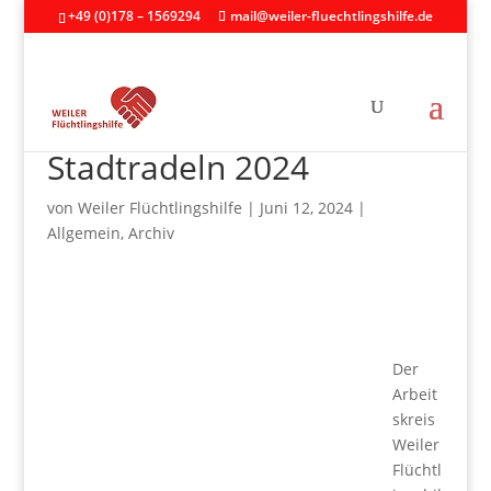
+49 (0)178 – 1569294
mail@weiler-fluechtlingshilfe.de
Stadtradeln 2024
von
Weiler Flüchtlingshilfe
|
Juni 12, 2024
|
Allgemein
,
Archiv
Der
Arbeit
skreis
Weiler
Flüchtl