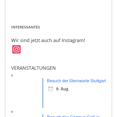
INTERESSANTES
Wir sind jetzt auch auf Instagram!
In
st
a
VERANSTALTUNGEN
gr
a
Besuch der Sternwarte Stuttgart
m
9. Aug.
Besuch des Campus Galli in