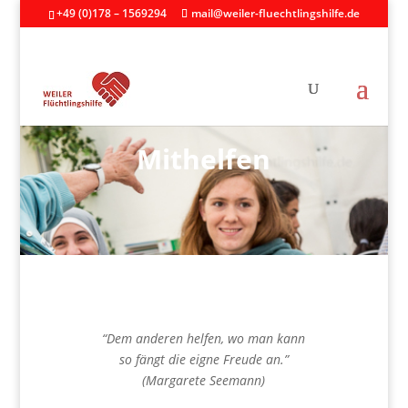
+49 (0)178 – 1569294
mail@weiler-fluechtlingshilfe.de
Mithelfen
“Dem anderen helfen, wo man kann
so fängt die eigne Freude an.”
(Margarete Seemann)