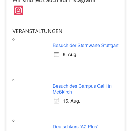
Wir sind jetzt auch auf Instagram!
In
st
a
VERANSTALTUNGEN
gr
a
Besuch der Sternwarte Stuttgart
m
9. Aug.
Besuch des Campus Galli in
Meßkirch
15. Aug.
Deutschkurs ‘A2 Plus’