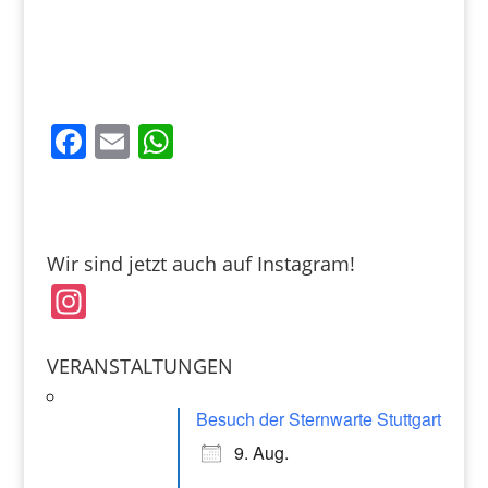
F
E
W
a
m
h
c
ai
at
e
l
s
Wir sind jetzt auch auf Instagram!
b
A
In
o
p
st
o
p
a
VERANSTALTUNGEN
k
gr
Besuch der Sternwarte Stuttgart
a
9. Aug.
m