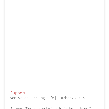
Support
von
Weiler Flüchtlingshilfe
|
Oktober 26, 2015
Support “Der eine bedarf der Hilfe des anderen.”