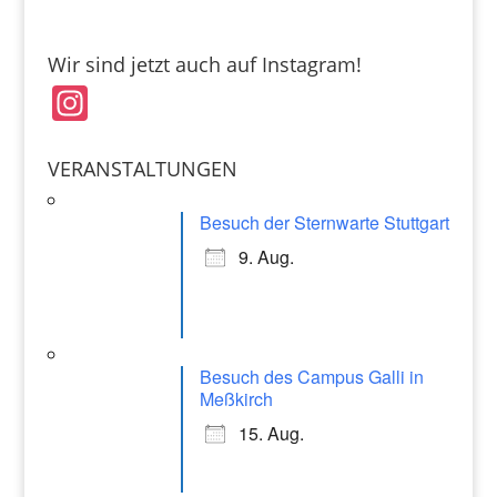
c
ai
at
e
l
s
Wir sind jetzt auch auf Instagram!
b
A
In
o
p
st
o
p
a
VERANSTALTUNGEN
k
gr
Besuch der Sternwarte Stuttgart
a
9. Aug.
m
Besuch des Campus Galli in
Meßkirch
15. Aug.