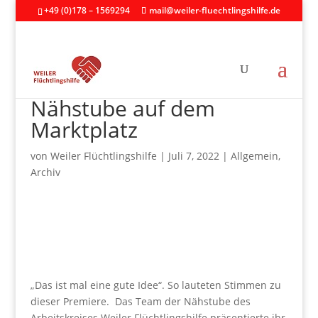
+49 (0)178 – 1569294
mail@weiler-fluechtlingshilfe.de
Nähstube auf dem
Marktplatz
von
Weiler Flüchtlingshilfe
|
Juli 7, 2022
|
Allgemein
,
Archiv
„Das ist mal eine gute Idee“. So lauteten Stimmen zu
dieser Premiere.
Das Team der Nähstube des
Arbeitskreises Weiler Flüchtlingshilfe präsentierte ihr