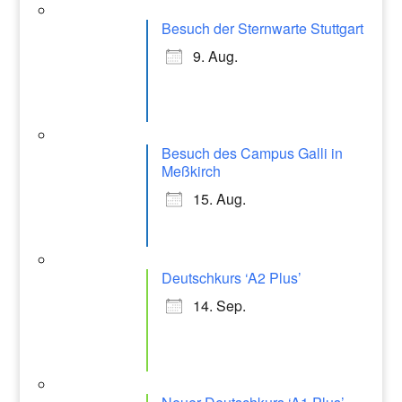
k
gr
Besuch der Sternwarte Stuttgart
a
9. Aug.
m
Besuch des Campus Galli in
Meßkirch
15. Aug.
Deutschkurs ‘A2 Plus’
14. Sep.