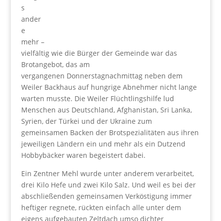
s
ander
e
mehr –
vielfältig wie die Bürger der Gemeinde war das
Brotangebot, das am
vergangenen Donnerstagnachmittag neben dem
Weiler Backhaus auf hungrige Abnehmer nicht lange
warten musste. Die Weiler Flüchtlingshilfe lud
Menschen aus Deutschland, Afghanistan, Sri Lanka,
Syrien, der Türkei und der Ukraine zum
gemeinsamen Backen der Brotspezialitäten aus ihren
jeweiligen Ländern ein und mehr als ein Dutzend
Hobbybäcker waren begeistert dabei.
Ein Zentner Mehl wurde unter anderem verarbeitet,
drei Kilo Hefe und zwei Kilo Salz. Und weil es bei der
abschließenden gemeinsamen Verköstigung immer
heftiger regnete, rückten einfach alle unter dem
eigens aufgebauten Zeltdach umso dichter