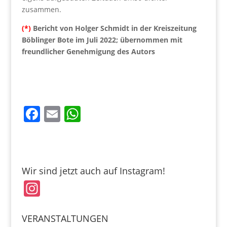
zusammen.
(*)
Bericht von Holger Schmidt in der Kreiszeitung
Böblinger Bote im Juli 2022; übernommen mit
freundlicher Genehmigung des Autors
F
E
W
a
m
h
c
ai
at
e
l
s
Wir sind jetzt auch auf Instagram!
b
A
In
o
p
st
o
p
a
VERANSTALTUNGEN