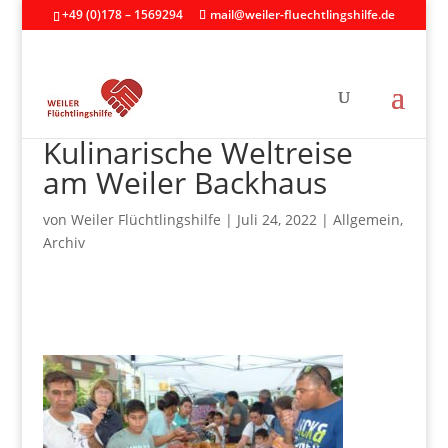
+49 (0)178 – 1569294
mail@weiler-fluechtlingshilfe.de
Kulinarische Weltreise
am Weiler Backhaus
von
Weiler Flüchtlingshilfe
|
Juli 24, 2022
|
Allgemein
,
Archiv