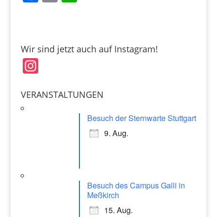
a
m
h
c
ai
at
e
l
s
Wir sind jetzt auch auf Instagram!
b
A
In
o
p
st
o
p
a
VERANSTALTUNGEN
k
gr
Besuch der Sternwarte Stuttgart
a
9. Aug.
m
Besuch des Campus Galli in
Meßkirch
15. Aug.