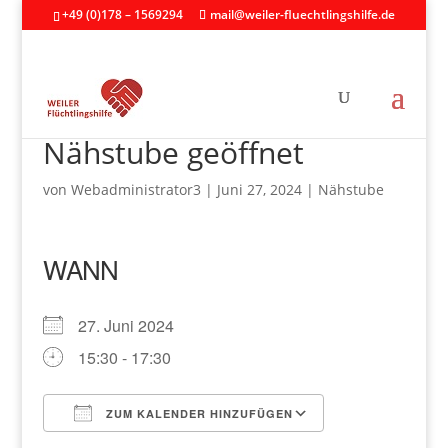
+49 (0)178 – 1569294
mail@weiler-fluechtlingshilfe.de
Nähstube geöffnet
von
Webadministrator3
|
Juni 27, 2024
|
Nähstube
WANN
27. Juni 2024
15:30 - 17:30
ZUM KALENDER HINZUFÜGEN