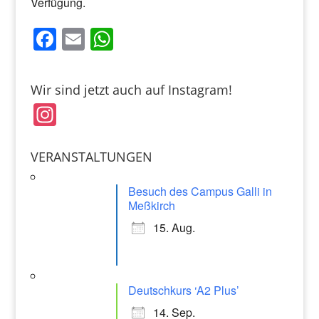
Verfügung.
F
E
W
a
m
h
c
ai
at
Wir sind jetzt auch auf Instagram!
e
l
s
In
b
A
st
o
p
a
VERANSTALTUNGEN
o
p
gr
k
Besuch des Campus Galli in
a
Meßkirch
m
15. Aug.
Deutschkurs ‘A2 Plus’
14. Sep.