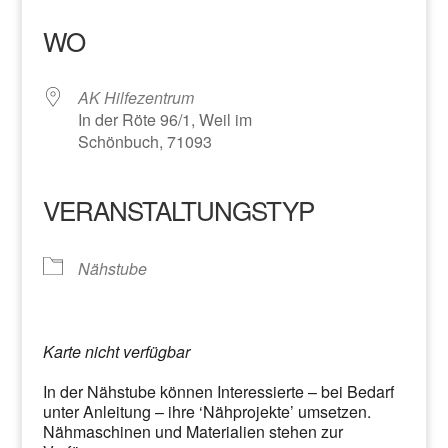
ICS herunterladen
Google Kalender
iCalendar
Office 365
Outlook Live
WO
AK Hilfezentrum
In der Röte 96/1, Weil im
Schönbuch, 71093
VERANSTALTUNGSTYP
Nähstube
Karte nicht verfügbar
In der Nähstube können Interessierte – bei Bedarf
unter Anleitung – ihre ‘Nähprojekte’ umsetzen.
Nähmaschinen und Materialien stehen zur