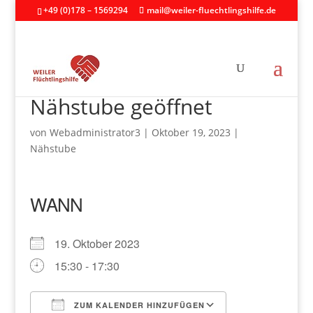
+49 (0)178 – 1569294
mail@weiler-fluechtlingshilfe.de
Nähstube geöffnet
von
Webadministrator3
|
Oktober 19, 2023
|
Nähstube
WANN
19. Oktober 2023
15:30 - 17:30
ZUM KALENDER HINZUFÜGEN