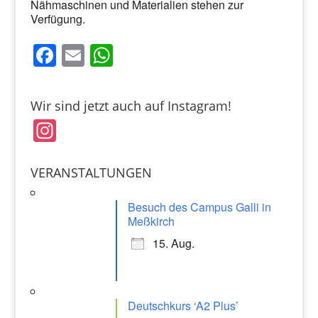
Nähmaschinen und Materialien stehen zur
Verfügung.
F
E
W
a
m
h
c
ai
at
Wir sind jetzt auch auf Instagram!
e
l
s
In
b
A
st
o
p
a
VERANSTALTUNGEN
o
p
gr
k
Besuch des Campus Galli in
a
Meßkirch
m
15. Aug.
Deutschkurs ‘A2 Plus’