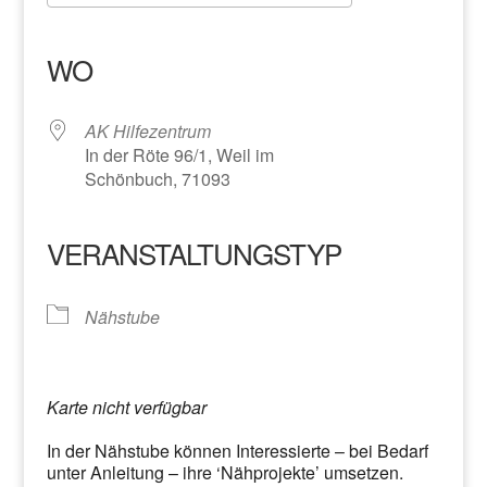
ICS herunterladen
Google Kalender
iCalendar
Office 365
Outlook Live
WO
AK Hilfezentrum
In der Röte 96/1, Weil im
Schönbuch, 71093
VERANSTALTUNGSTYP
Nähstube
Karte nicht verfügbar
In der Nähstube können Interessierte – bei Bedarf
unter Anleitung – ihre ‘Nähprojekte’ umsetzen.