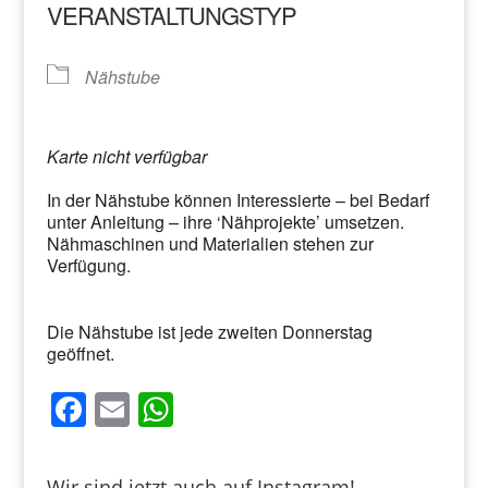
VERANSTALTUNGSTYP
Nähstube
Karte nicht verfügbar
In der Nähstube können Interessierte – bei Bedarf
unter Anleitung – ihre ‘Nähprojekte’ umsetzen.
Nähmaschinen und Materialien stehen zur
Verfügung.
Die Nähstube ist jede zweiten Donnerstag
geöffnet.
F
E
W
a
m
h
c
ai
at
Wir sind jetzt auch auf Instagram!