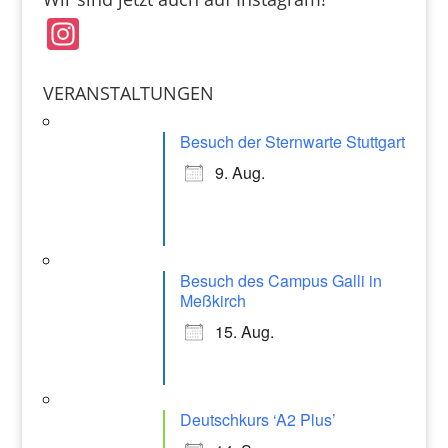
e
l
s
In
b
A
st
o
p
a
VERANSTALTUNGEN
o
p
gr
k
Besuch der Sternwarte Stuttgart
a
9. Aug.
m
Besuch des Campus Galli in
Meßkirch
15. Aug.
Deutschkurs ‘A2 Plus’