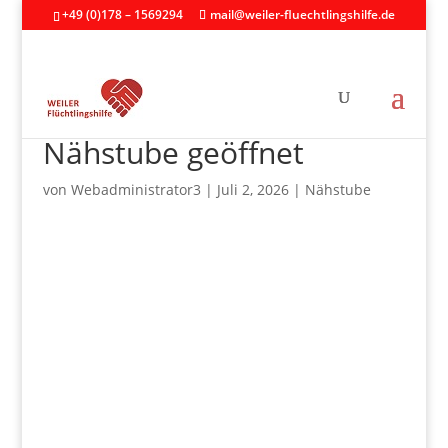
+49 (0)178 – 1569294
mail@weiler-fluechtlingshilfe.de
Nähstube geöffnet
von
Webadministrator3
|
Juli 2, 2026
|
Nähstube