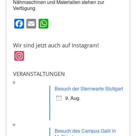
Nähmaschinen und Materialien stehen zur
Verfügung.
F
E
W
a
m
h
c
ai
at
Wir sind jetzt auch auf Instagram!
e
l
s
In
b
A
st
o
p
a
VERANSTALTUNGEN
o
p
gr
k
Besuch der Sternwarte Stuttgart
a
9. Aug.
m
Besuch des Campus Galli in