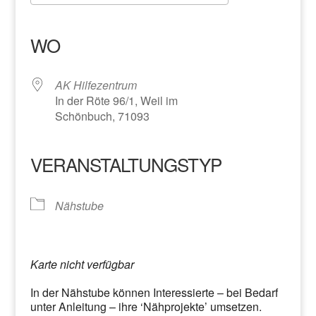
ICS herunterladen
Google Kalender
iCalendar
Office 365
Outlook Live
WO
AK Hilfezentrum
In der Röte 96/1, Weil im
Schönbuch, 71093
VERANSTALTUNGSTYP
Nähstube
Karte nicht verfügbar
In der Nähstube können Interessierte – bei Bedarf
unter Anleitung – ihre ‘Nähprojekte’ umsetzen.