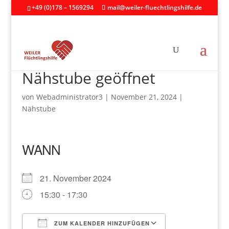
+49 (0)178 – 1569294
mail@weiler-fluechtlingshilfe.de
Nähstube geöffnet
von
Webadministrator3
|
November 21, 2024
|
Nähstube
WANN
21. November 2024
15:30 - 17:30
ZUM KALENDER HINZUFÜGEN