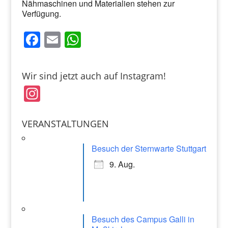
Nähmaschinen und Materialien stehen zur
Verfügung.
F
E
W
a
m
h
c
ai
at
Wir sind jetzt auch auf Instagram!
e
l
s
In
b
A
st
o
p
a
VERANSTALTUNGEN
o
p
gr
k
Besuch der Sternwarte Stuttgart
a
9. Aug.
m
Besuch des Campus Galli in