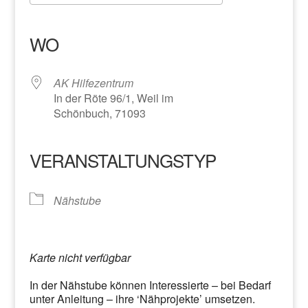
ICS herunterladen
Google Kalender
iCalendar
Office 365
Outlook Live
WO
AK Hilfezentrum
In der Röte 96/1, Weil im
Schönbuch, 71093
VERANSTALTUNGSTYP
Nähstube
Karte nicht verfügbar
In der Nähstube können Interessierte – bei Bedarf
unter Anleitung – ihre ‘Nähprojekte’ umsetzen.