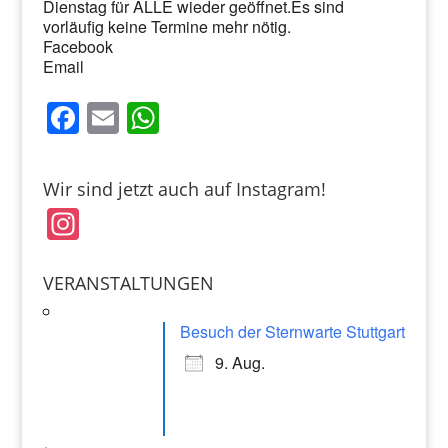
Dienstag für ALLE wieder geöffnet.Es sind
vorläufig keine Termine mehr nötig.
Facebook
Email
F
E
W
a
m
h
c
ai
at
Wir sind jetzt auch auf Instagram!
e
l
s
In
b
A
st
o
p
a
VERANSTALTUNGEN
o
p
gr
k
Besuch der Sternwarte Stuttgart
a
9. Aug.
m