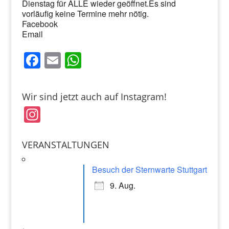
Dienstag für ALLE wieder geöffnet.Es sind
vorläufig keine Termine mehr nötig.
Facebook
Email
F
E
W
a
m
h
c
ai
at
Wir sind jetzt auch auf Instagram!
e
l
s
In
b
A
st
o
p
a
VERANSTALTUNGEN
o
p
gr
k
Besuch der Sternwarte Stuttgart
a
9. Aug.
m