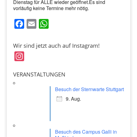
Dienstag für ALLE wieder geöffnet.Es sind
vorläufig keine Termine mehr nötig.
F
E
W
a
m
h
c
ai
at
Wir sind jetzt auch auf Instagram!
e
l
s
In
b
A
st
o
p
a
VERANSTALTUNGEN
o
p
gr
k
Besuch der Sternwarte Stuttgart
a
9. Aug.
m
Besuch des Campus Galli in