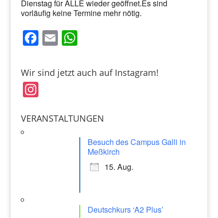
Dienstag für ALLE wieder geöffnet.Es sind
vorläufig keine Termine mehr nötig.
F
E
W
a
m
h
c
ai
at
Wir sind jetzt auch auf Instagram!
e
l
s
In
b
A
st
o
p
a
VERANSTALTUNGEN
o
p
gr
k
Besuch des Campus Galli in
a
Meßkirch
m
15. Aug.
Deutschkurs ‘A2 Plus’