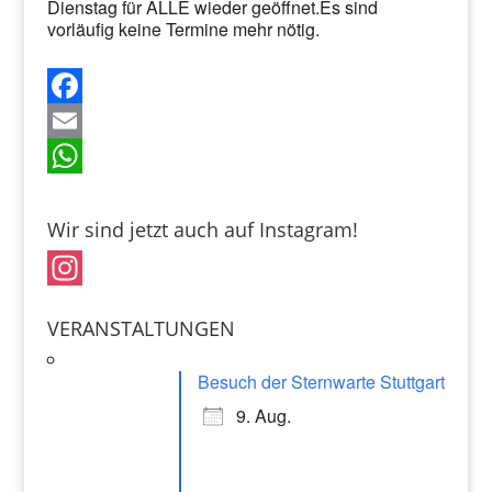
Dienstag für ALLE wieder geöffnet.Es sind
vorläufig keine Termine mehr nötig.
F
a
E
c
m
W
e
a
h
Wir sind jetzt auch auf Instagram!
b
i
a
o
l
t
I
VERANSTALTUNGEN
o
s
n
k
A
s
Besuch der Sternwarte Stuttgart
p
t
9. Aug.
p
a
g