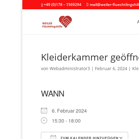
+49 (0)178 – 1569294
mail@weiler-fluechtlingshil
Kleiderkammer geöffn
von
Webadministrator3
|
Februar 6, 2024
|
Kl
WANN
6. Februar 2024
15:30 - 18:00
ZUM KALENDER HINZUFÜGEN