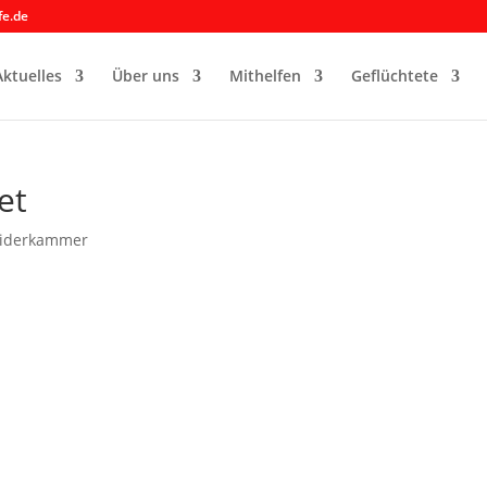
fe.de
Aktuelles
Über uns
Mithelfen
Geflüchtete
et
eiderkammer