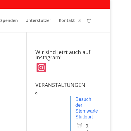
Spenden
Unterstützer
Kontakt
Wir sind jetzt auch auf
Instagram!
In
st
a
VERANSTALTUNGEN
gr
Besuch
a
der
Sternwarte
m
Stuttgart
9.