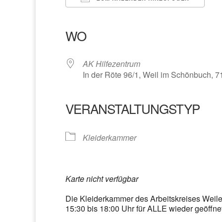
ICS herunterladen
Google Kalender
iCalendar
Office 365
Outlook Liv
WO
AK Hilfezentrum
In der Röte 96/1, Weil im Schönbuch, 
VERANSTALTUNGSTYP
Kleiderkammer
Karte nicht verfügbar
Die Kleiderkammer des Arbeitskreises Weile
15:30 bis 18:00 Uhr für ALLE wieder geöffnet