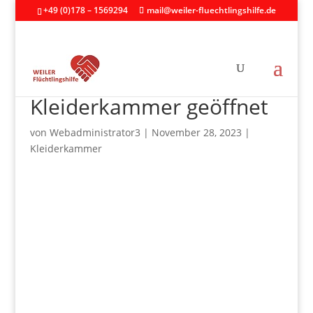
+49 (0)178 – 1569294
mail@weiler-fluechtlingshilfe.de
Kleiderkammer geöffnet
von
Webadministrator3
|
November 28, 2023
|
Kleiderkammer