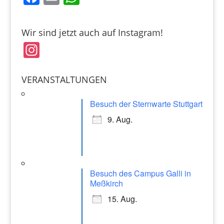
a
m
h
c
ai
at
Wir sind jetzt auch auf Instagram!
e
l
s
In
b
A
st
o
p
a
VERANSTALTUNGEN
o
p
gr
k
Besuch der Sternwarte Stuttgart
a
9. Aug.
m
Besuch des Campus Galli in
Meßkirch
15. Aug.