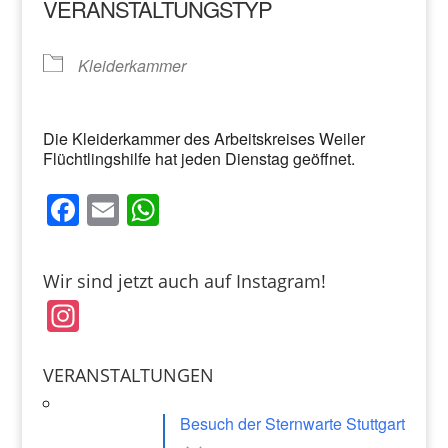
VERANSTALTUNGSTYP
Kleiderkammer
Die Kleiderkammer des Arbeitskreises Weiler
Flüchtlingshilfe hat jeden Dienstag geöffnet.
F
E
W
a
m
h
c
ai
at
Wir sind jetzt auch auf Instagram!
e
l
s
In
b
A
st
o
p
a
VERANSTALTUNGEN
o
p
gr
k
Besuch der Sternwarte Stuttgart
a