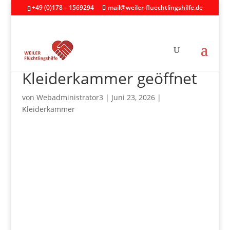
+49 (0)178 – 1569294
mail@weiler-fluechtlingshilfe.de
Kleiderkammer geöffnet
von
Webadministrator3
|
Juni 23, 2026
|
Kleiderkammer