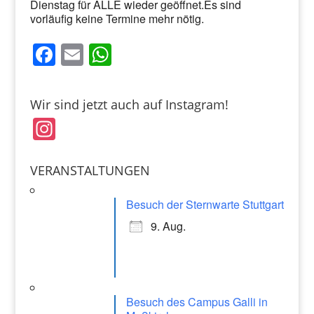
Dienstag für ALLE wieder geöffnet.Es sind
vorläufig keine Termine mehr nötig.
F
E
W
a
m
h
c
ai
at
Wir sind jetzt auch auf Instagram!
e
l
s
In
b
A
st
o
p
a
VERANSTALTUNGEN
o
p
gr
k
Besuch der Sternwarte Stuttgart
a
9. Aug.
m
Besuch des Campus Galli in