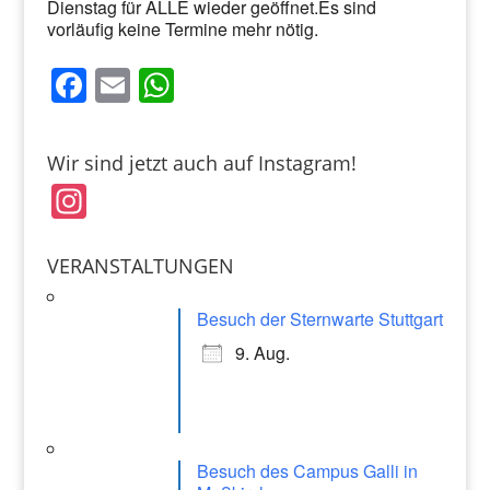
Dienstag für ALLE wieder geöffnet.Es sind
vorläufig keine Termine mehr nötig.
F
E
W
a
m
h
c
ai
at
Wir sind jetzt auch auf Instagram!
e
l
s
In
b
A
st
o
p
a
VERANSTALTUNGEN
o
p
gr
k
Besuch der Sternwarte Stuttgart
a
9. Aug.
m
Besuch des Campus Galli in