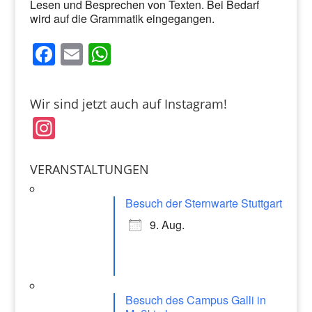
Lesen und Besprechen von Texten. Bei Bedarf
wird auf die Grammatik eingegangen.
F
E
W
a
m
h
c
ai
at
Wir sind jetzt auch auf Instagram!
e
l
s
In
b
A
st
o
p
a
VERANSTALTUNGEN
o
p
gr
k
Besuch der Sternwarte Stuttgart
a
9. Aug.
m
Besuch des Campus Galli in