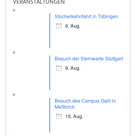
a
VERANSTALTUNGEN
k
gr
Stocherkahnfahrt in Tübingen
a
6. Aug.
m
Besuch der Sternwarte Stuttgart
9. Aug.
Besuch des Campus Galli in
Meßkirch
15. Aug.