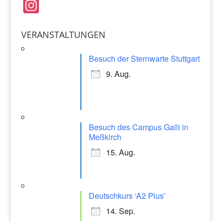
In
st
a
VERANSTALTUNGEN
gr
Besuch der Sternwarte Stuttgart
a
9. Aug.
m
Besuch des Campus Galli in
Meßkirch
15. Aug.
Deutschkurs ‘A2 Plus’
14. Sep.