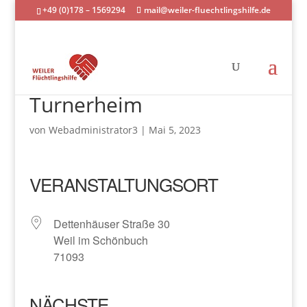
+49 (0)178 – 1569294
mail@weiler-fluechtlingshilfe.de
Turnerheim
von
Webadministrator3
|
Mai 5, 2023
VERANSTALTUNGSORT
Dettenhäuser Straße 30
Weil im Schönbuch
71093
NÄCHSTE