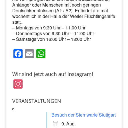
Anfänger oder Menschen mit noch geringen
Deutschkenntnissen (A1 / A2). Er findet dreimal
wöchentlich in der Halle der Weiler Flüchtlingshilfe
statt.
– Montags von 9:30 Uhr – 11:00 Uhr
– Donnerstags von 9:30 Uhr – 11:00 Uhr
– Samstags von 16:00 Uhr – 18:00 Uhr
F
E
W
a
m
h
c
ai
at
Wir sind jetzt auch auf Instagram!
e
l
s
In
b
A
st
o
p
a
VERANSTALTUNGEN
o
p
gr
k
Besuch der Sternwarte Stuttgart
a
9. Aug.