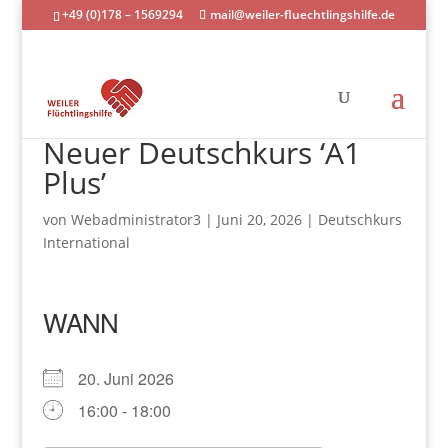
+49 (0)178 – 1569294
mail@weiler-fluechtlingshilfe.de
Neuer Deutschkurs ‘A1
Plus’
von
Webadministrator3
|
Juni 20, 2026
|
Deutschkurs
International
WANN
20. Juni 2026
16:00 - 18:00