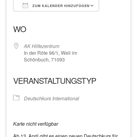
ZUM KALENDER HINZUFÜGEN
ICS herunterladen
Google Kalender
iCalendar
Office 365
Outlook Live
WO
AK Hilfezentrum
In der Röte 96/1, Weil im
Schönbuch, 71093
VERANSTALTUNGSTYP
Deutschkurs International
Karte nicht verfügbar
Ab 13. April gibt es einen neuen Deutschkurs für