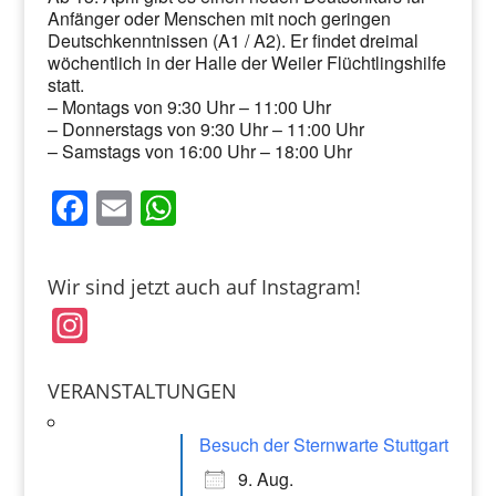
Anfänger oder Menschen mit noch geringen
Deutschkenntnissen (A1 / A2). Er findet dreimal
wöchentlich in der Halle der Weiler Flüchtlingshilfe
statt.
– Montags von 9:30 Uhr – 11:00 Uhr
– Donnerstags von 9:30 Uhr – 11:00 Uhr
– Samstags von 16:00 Uhr – 18:00 Uhr
F
E
W
a
m
h
c
ai
at
Wir sind jetzt auch auf Instagram!
e
l
s
In
b
A
st
o
p
a
VERANSTALTUNGEN
o
p
gr
k
Besuch der Sternwarte Stuttgart
a
9. Aug.