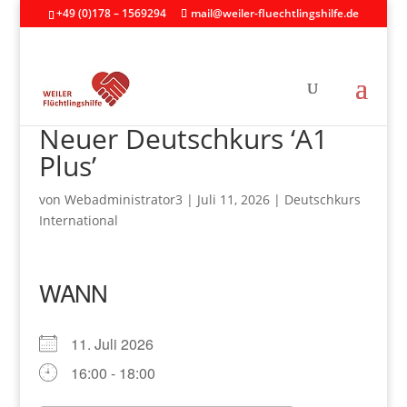
+49 (0)178 – 1569294
mail@weiler-fluechtlingshilfe.de
Neuer Deutschkurs ‘A1
Plus’
von
Webadministrator3
|
Juli 11, 2026
|
Deutschkurs
International
WANN
11. Juli 2026
16:00 - 18:00