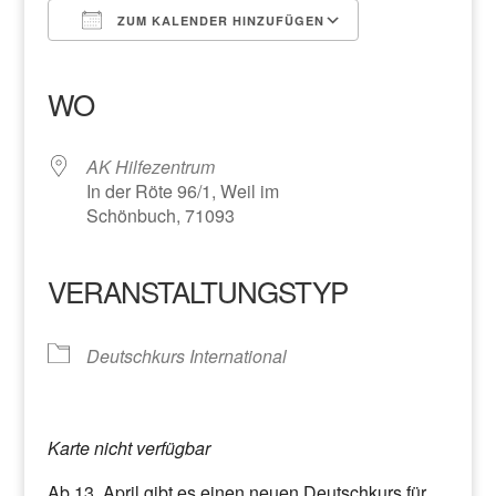
ZUM KALENDER HINZUFÜGEN
ICS herunterladen
Google Kalender
iCalendar
Office 365
Outlook Live
WO
AK Hilfezentrum
In der Röte 96/1, Weil im
Schönbuch, 71093
VERANSTALTUNGSTYP
Deutschkurs International
Karte nicht verfügbar
Ab 13. April gibt es einen neuen Deutschkurs für