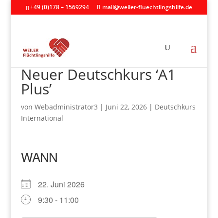
+49 (0)178 – 1569294
mail@weiler-fluechtlingshilfe.de
Neuer Deutschkurs ‘A1
Plus’
von
Webadministrator3
|
Juni 22, 2026
|
Deutschkurs
International
WANN
22. Juni 2026
9:30 - 11:00