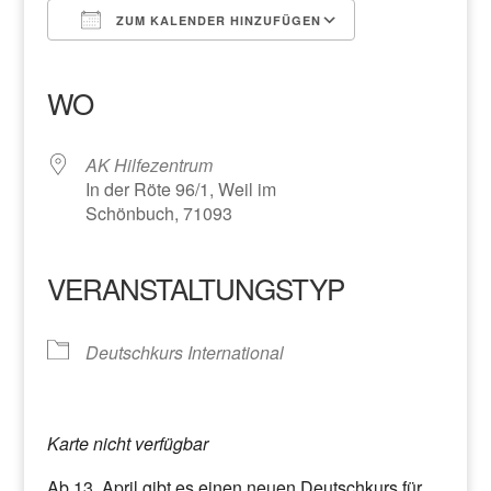
ZUM KALENDER HINZUFÜGEN
ICS herunterladen
Google Kalender
iCalendar
Office 365
Outlook Live
WO
AK Hilfezentrum
In der Röte 96/1, Weil im
Schönbuch, 71093
VERANSTALTUNGSTYP
Deutschkurs International
Karte nicht verfügbar
Ab 13. April gibt es einen neuen Deutschkurs für