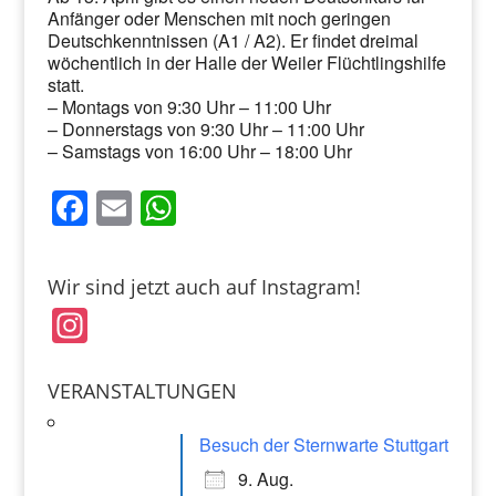
Anfänger oder Menschen mit noch geringen
Deutschkenntnissen (A1 / A2). Er findet dreimal
wöchentlich in der Halle der Weiler Flüchtlingshilfe
statt.
– Montags von 9:30 Uhr – 11:00 Uhr
– Donnerstags von 9:30 Uhr – 11:00 Uhr
– Samstags von 16:00 Uhr – 18:00 Uhr
F
E
W
a
m
h
c
ai
at
Wir sind jetzt auch auf Instagram!
e
l
s
In
b
A
st
o
p
a
VERANSTALTUNGEN
o
p
gr
k
Besuch der Sternwarte Stuttgart
a
9. Aug.