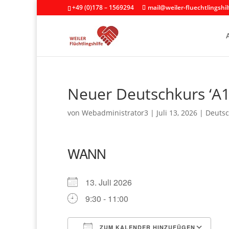
+49 (0)178 – 1569294
mail@weiler-fluechtlingshil
Neuer Deutschkurs ‘A1
von
Webadministrator3
|
Juli 13, 2026
|
Deutsc
WANN
13. Juli 2026
9:30 - 11:00
ZUM KALENDER HINZUFÜGEN