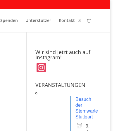
Spenden
Unterstützer
Kontakt
Wir sind jetzt auch auf
Instagram!
In
st
a
VERANSTALTUNGEN
gr
Besuch
a
der
Sternwarte
m
Stuttgart
9.