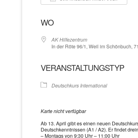
ICS herunterladen
Google Kalender
iCalendar
Office 365
Outlook Liv
WO
AK Hilfezentrum
In der Röte 96/1, Weil im Schönbuch, 
VERANSTALTUNGSTYP
Deutschkurs International
Karte nicht verfügbar
Ab 13. April gibt es einen neuen Deutschku
Deutschkenntnissen (A1 / A2). Er findet dreim
– Montags von 9:30 Uhr – 11:00 Uhr