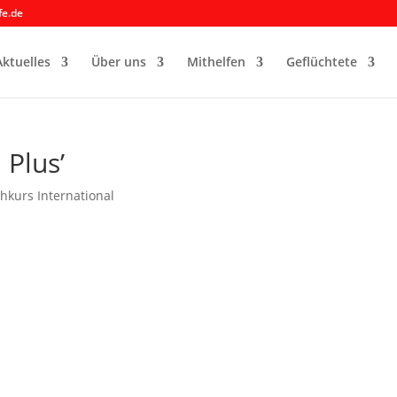
fe.de
Aktuelles
Über uns
Mithelfen
Geflüchtete
 Plus’
hkurs International