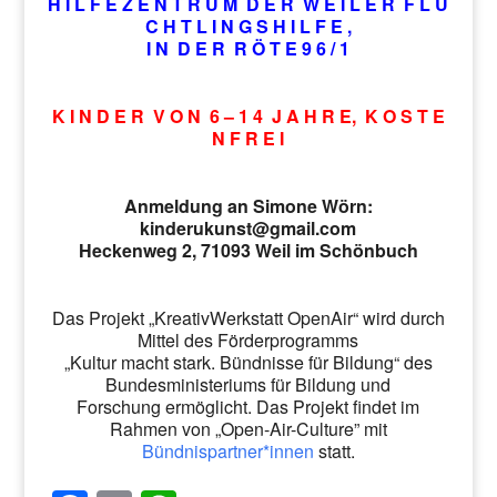
H I L F E Z E N T R U M D E R W E I L E R F L Ü
C H T L I N G S H I L F E ,
I N D E R R Ö T E 9 6 / 1
K I N D E R V O N 6 – 1 4 J A H R E, K O S T E
N F R E I
Anmeldung an Simone Wörn:
kinderukunst@gmail.com
Heckenweg 2, 71093 Weil im Schönbuch
Das Projekt „KreativWerkstatt OpenAir“ wird durch
Mittel des Förderprogramms
„Kultur macht stark. Bündnisse für Bildung“ des
Bundesministeriums für Bildung und
Forschung ermöglicht. Das Projekt findet im
Rahmen von „Open-Air-Culture” mit
Bündnispartner*innen
statt.