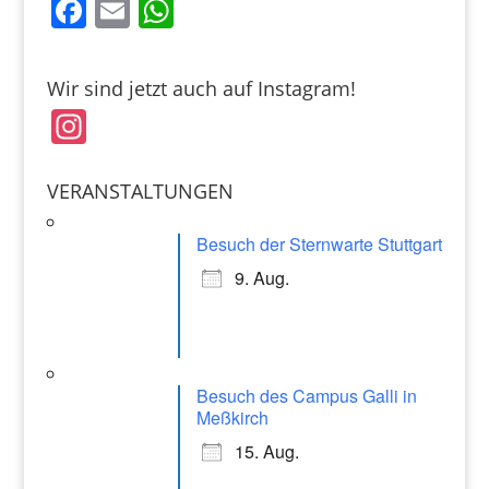
F
E
W
a
m
h
c
ai
at
Wir sind jetzt auch auf Instagram!
e
l
s
In
b
A
st
o
p
a
VERANSTALTUNGEN
o
p
gr
k
Besuch der Sternwarte Stuttgart
a
9. Aug.
m
Besuch des Campus Galli in
Meßkirch
15. Aug.