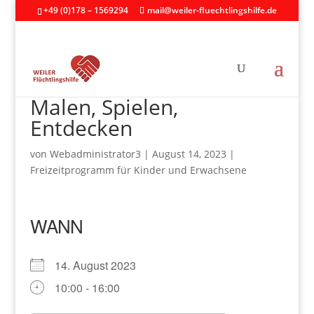
+49 (0)178 – 1569294
mail@weiler-fluechtlingshilfe.de
Malen, Spielen,
Entdecken
von
Webadministrator3
|
August 14, 2023
|
Freizeitprogramm für Kinder und Erwachsene
WANN
14. August 2023
10:00 - 16:00