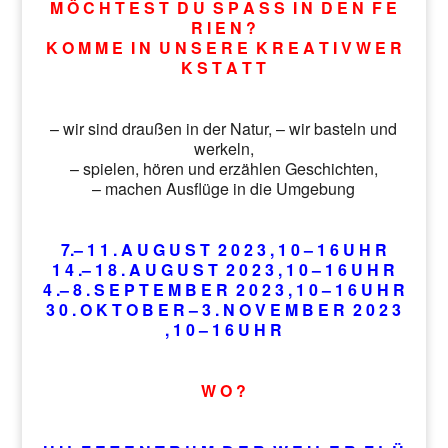
M Ö C H T E S T D U S P A S S I N D E N F E
R I E N ?
K O M M E I N U N S E R E K R E A T I V W E R
K S T A T T
– wir sind draußen in der Natur, – wir basteln und
werkeln,
– spielen, hören und erzählen Geschichten,
– machen Ausflüge in die Umgebung
7.– 1 1 . A U G U S T 2 0 2 3 , 1 0 – 1 6 U H R
1 4 .– 1 8 . A U G U S T 2 0 2 3 , 1 0 – 1 6 U H R
4 .– 8 . S E P T E M B E R 2 0 2 3 , 1 0 – 1 6 U H R
3 0 . O K T O B E R – 3 . N O V E M B E R 2 0 2 3
, 1 0 – 1 6 U H R
W O ?