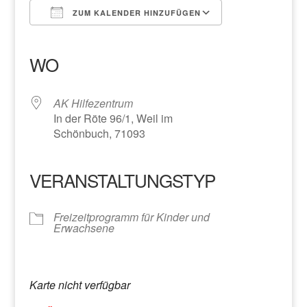
ZUM KALENDER HINZUFÜGEN
ICS herunterladen
Google Kalender
iCalendar
Office 365
Outlook Live
WO
AK Hilfezentrum
In der Röte 96/1, Weil im
Schönbuch, 71093
VERANSTALTUNGSTYP
Freizeitprogramm für Kinder und
Erwachsene
Karte nicht verfügbar