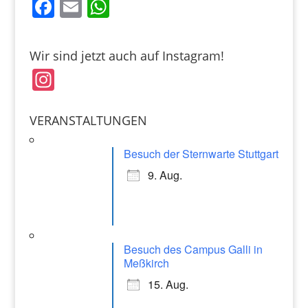
F
E
W
a
m
h
c
ai
at
Wir sind jetzt auch auf Instagram!
e
l
s
In
b
A
st
o
p
a
VERANSTALTUNGEN
o
p
gr
k
Besuch der Sternwarte Stuttgart
a
9. Aug.
m
Besuch des Campus Galli in
Meßkirch
15. Aug.