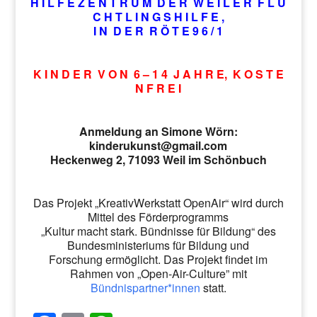
H I L F E Z E N T R U M D E R W E I L E R F L Ü
C H T L I N G S H I L F E ,
I N D E R R Ö T E 9 6 / 1
K I N D E R V O N 6 – 1 4 J A H R E, K O S T E
N F R E I
Anmeldung an Simone Wörn:
kinderukunst@gmail.com
Heckenweg 2, 71093 Weil im Schönbuch
Das Projekt „KreativWerkstatt OpenAir“ wird durch
Mittel des Förderprogramms
„Kultur macht stark. Bündnisse für Bildung“ des
Bundesministeriums für Bildung und
Forschung ermöglicht. Das Projekt findet im
Rahmen von „Open-Air-Culture” mit
Bündnispartner*innen
statt.