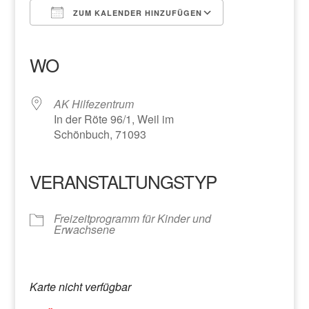
ZUM KALENDER HINZUFÜGEN
ICS herunterladen
Google Kalender
iCalendar
Office 365
Outlook Live
WO
AK Hilfezentrum
In der Röte 96/1, Weil im
Schönbuch, 71093
VERANSTALTUNGSTYP
Freizeitprogramm für Kinder und
Erwachsene
Karte nicht verfügbar