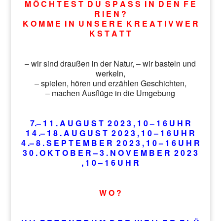
M Ö C H T E S T D U S P A S S I N D E N F E
R I E N ?
K O M M E I N U N S E R E K R E A T I V W E R
K S T A T T
– wir sind draußen in der Natur, – wir basteln und
werkeln,
– spielen, hören und erzählen Geschichten,
– machen Ausflüge in die Umgebung
7.– 1 1 . A U G U S T 2 0 2 3 , 1 0 – 1 6 U H R
1 4 .– 1 8 . A U G U S T 2 0 2 3 , 1 0 – 1 6 U H R
4 .– 8 . S E P T E M B E R 2 0 2 3 , 1 0 – 1 6 U H R
3 0 . O K T O B E R – 3 . N O V E M B E R 2 0 2 3
, 1 0 – 1 6 U H R
W O ?