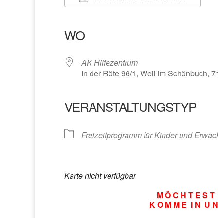
ICS herunterladen
Google Kalender
iCalendar
Office 365
Outlook Liv
WO
AK Hilfezentrum
In der Röte 96/1, Weil im Schönbuch, 
VERANSTALTUNGSTYP
Freizeitprogramm für Kinder und Erwa
Karte nicht verfügbar
M Ö C H T E S T 
K O M M E I N U N 