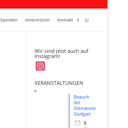
Spenden
Unterstützer
Kontakt
Wir sind jetzt auch auf
Instagram!
In
st
a
VERANSTALTUNGEN
gr
Besuch
a
der
Sternwarte
m
Stuttgart
9.