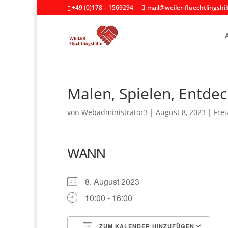
+49 (0)178 – 1569294
mail@weiler-fluechtlingshil
Malen, Spielen, Entde
von
Webadministrator3
|
August 8, 2023
|
Fre
WANN
8. August 2023
10:00 - 16:00
ZUM KALENDER HINZUFÜGEN