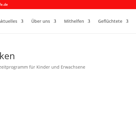
fe.de
Aktuelles
Über uns
Mithelfen
Geflüchtete
cken
izeitprogramm für Kinder und Erwachsene