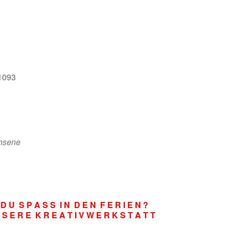
e
71093
chsene
D U S P A S S I N D E N F E R I E N ?
S E R E K R E A T I V W E R K S T A T T