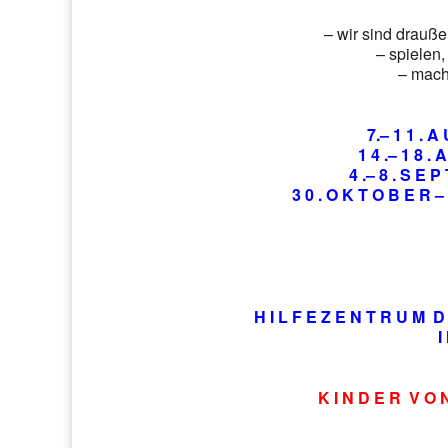
– wir sind drauße
– spielen
– mach
7.– 1 1 . A
1 4 .– 1 8 . 
4 .– 8 . S E P
3 0 . O K T O B E R – 
H I L F E Z E N T R U M D 
I
K I N D E R V O N