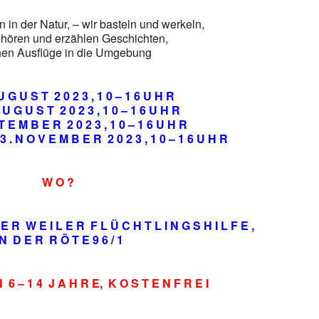
n in der Natur, – wir basteln und werkeln,
, hören und erzählen Geschichten,
en Ausflüge in die Umgebung
 U G U S T 2 0 2 3 , 1 0 – 1 6 U H R
A U G U S T 2 0 2 3 , 1 0 – 1 6 U H R
 T E M B E R 2 0 2 3 , 1 0 – 1 6 U H R
3 . N O V E M B E R 2 0 2 3 , 1 0 – 1 6 U H R
W O ?
E R W E I L E R F L Ü C H T L I N G S H I L F E ,
 N D E R R Ö T E 9 6 / 1
 6 – 1 4 J A H R E, K O S T E N F R E I