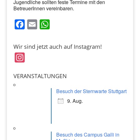
Jugendliche sollten feste Termine mit den
BetreuerInnen vereinbaren.
F
E
W
a
m
h
c
ai
at
Wir sind jetzt auch auf Instagram!
e
l
s
In
b
A
st
o
p
a
VERANSTALTUNGEN
o
p
gr
k
Besuch der Sternwarte Stuttgart
a
9. Aug.
m
Besuch des Campus Galli in