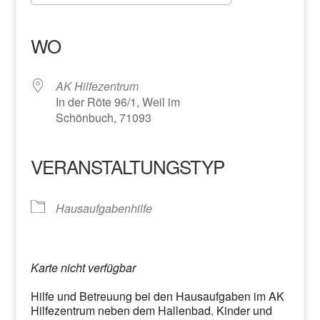
ICS herunterladen
Google Kalender
iCalendar
Office 365
Outlook Live
WO
AK Hilfezentrum
In der Röte 96/1, Weil im
Schönbuch, 71093
VERANSTALTUNGSTYP
Hausaufgabenhilfe
Karte nicht verfügbar
Hilfe und Betreuung bei den Hausaufgaben im AK
Hilfezentrum neben dem Hallenbad. Kinder und