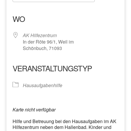
ICS herunterladen
Google Kalender
iCalendar
Office 365
Outlook Live
WO
AK Hilfezentrum
In der Röte 96/1, Weil im
Schönbuch, 71093
VERANSTALTUNGSTYP
Hausaufgabenhilfe
Karte nicht verfügbar
Hilfe und Betreuung bei den Hausaufgaben im AK
Hilfezentrum neben dem Hallenbad. Kinder und