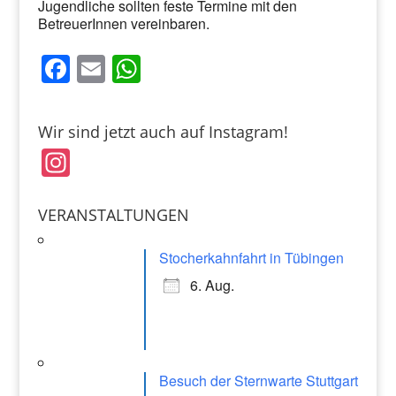
Jugendliche sollten feste Termine mit den
BetreuerInnen vereinbaren.
F
E
W
a
m
h
c
ai
at
Wir sind jetzt auch auf Instagram!
e
l
s
In
b
A
st
o
p
a
VERANSTALTUNGEN
o
p
gr
k
Stocherkahnfahrt in Tübingen
a
6. Aug.
m
Besuch der Sternwarte Stuttgart