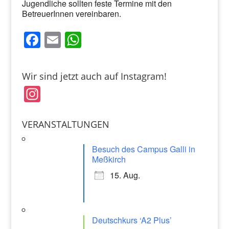
Jugendliche sollten feste Termine mit den
BetreuerInnen vereinbaren.
F
E
W
a
m
h
c
ai
at
Wir sind jetzt auch auf Instagram!
e
l
s
In
b
A
st
o
p
a
VERANSTALTUNGEN
o
p
gr
k
Besuch des Campus Galli in
a
Meßkirch
m
15. Aug.
Deutschkurs ‘A2 Plus’