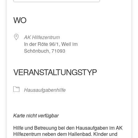
ICS herunterladen
Google Kalender
iCalendar
Office 365
Outlook Live
WO
AK Hilfezentrum
In der Röte 96/1, Weil im
Schönbuch, 71093
VERANSTALTUNGSTYP
Hausaufgabenhilfe
Karte nicht verfügbar
Hilfe und Betreuung bei den Hausaufgaben im AK
Hilfezentrum neben dem Hallenbad. Kinder und