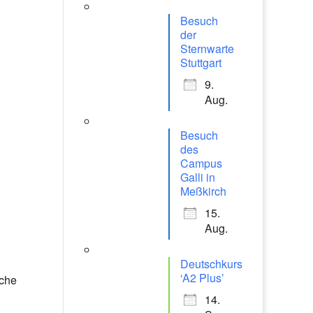
Besuch
der
Sternwarte
Stuttgart
9.
Aug.
Besuch
des
Campus
Galli in
Meßkirch
15.
Aug.
Deutschkurs
‘A2 Plus’
iche
14.