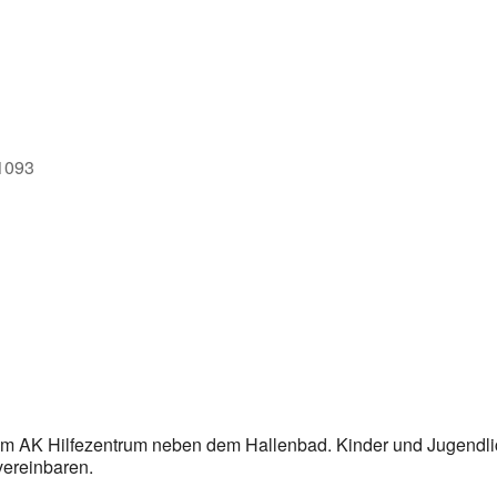
e
71093
im AK Hilfezentrum neben dem Hallenbad. Kinder und Jugendl
vereinbaren.