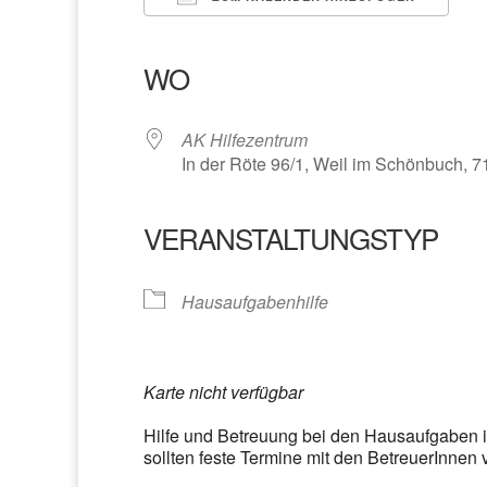
ICS herunterladen
Google Kalender
iCalendar
Office 365
Outlook Liv
WO
AK Hilfezentrum
In der Röte 96/1, Weil im Schönbuch, 
VERANSTALTUNGSTYP
Hausaufgabenhilfe
Karte nicht verfügbar
Hilfe und Betreuung bei den Hausaufgaben 
sollten feste Termine mit den BetreuerInnen 