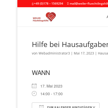
+49 (0)178 – 1569294
mail@weiler-fluechtlingshil
Hilfe bei Hausaufgabe
von
Webadministrator3
|
Mai 17, 2023
|
Hausa
WANN
17. Mai 2023
14:00 - 17:00
ZUM KALENDER HINZUFÜGEN