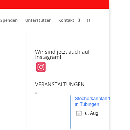
Spenden
Unterstützer
Kontakt
Wir sind jetzt auch auf
Instagram!
In
st
a
VERANSTALTUNGEN
gr
Stocherkahnfahrt
a
in Tübingen
m
6. Aug.