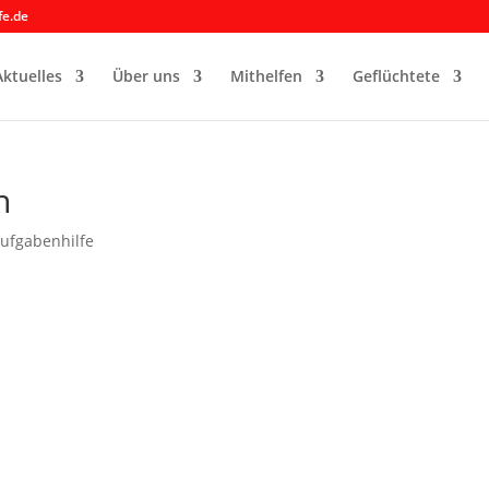
fe.de
Aktuelles
Über uns
Mithelfen
Geflüchtete
n
ufgabenhilfe