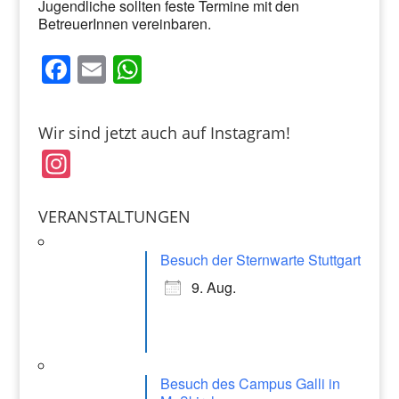
Jugendliche sollten feste Termine mit den
BetreuerInnen vereinbaren.
F
E
W
a
m
h
c
ai
at
Wir sind jetzt auch auf Instagram!
e
l
s
In
b
A
st
o
p
a
VERANSTALTUNGEN
o
p
gr
k
Besuch der Sternwarte Stuttgart
a
9. Aug.
m
Besuch des Campus Galli in