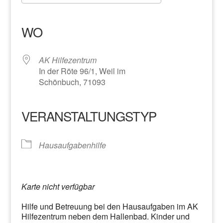
ICS herunterladen
Google Kalender
iCalendar
Office 365
Outlook Live
WO
AK Hilfezentrum
In der Röte 96/1, Weil im
Schönbuch, 71093
VERANSTALTUNGSTYP
Hausaufgabenhilfe
Karte nicht verfügbar
Hilfe und Betreuung bei den Hausaufgaben im AK
Hilfezentrum neben dem Hallenbad. Kinder und