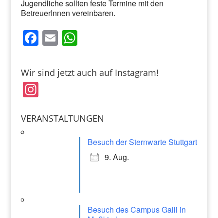
Jugendliche sollten feste Termine mit den
BetreuerInnen vereinbaren.
F
E
W
a
m
h
c
ai
at
Wir sind jetzt auch auf Instagram!
e
l
s
In
b
A
st
o
p
a
VERANSTALTUNGEN
o
p
gr
k
Besuch der Sternwarte Stuttgart
a
9. Aug.
m
Besuch des Campus Galli in