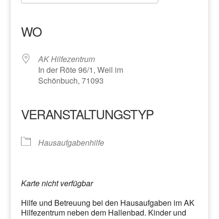
ICS herunterladen
Google Kalender
iCalendar
Office 365
Outlook Live
WO
AK Hilfezentrum
In der Röte 96/1, Weil im
Schönbuch, 71093
VERANSTALTUNGSTYP
Hausaufgabenhilfe
Karte nicht verfügbar
Hilfe und Betreuung bei den Hausaufgaben im AK
Hilfezentrum neben dem Hallenbad. Kinder und