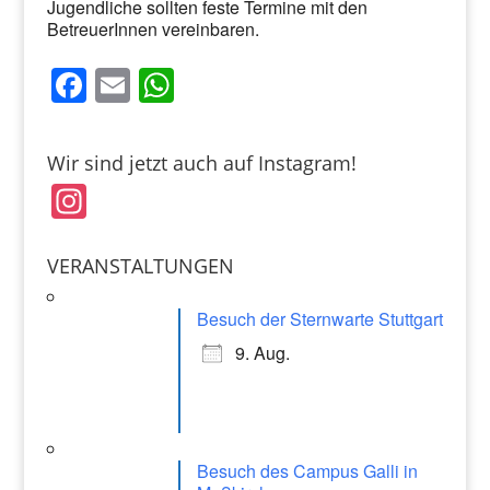
Jugendliche sollten feste Termine mit den
BetreuerInnen vereinbaren.
F
E
W
a
m
h
c
ai
at
Wir sind jetzt auch auf Instagram!
e
l
s
In
b
A
st
o
p
a
VERANSTALTUNGEN
o
p
gr
k
Besuch der Sternwarte Stuttgart
a
9. Aug.
m
Besuch des Campus Galli in