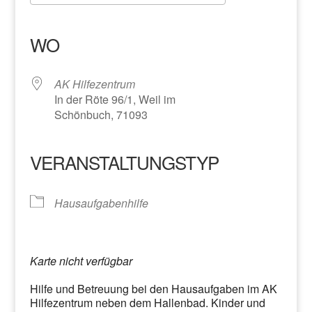
ICS herunterladen
Google Kalender
iCalendar
Office 365
Outlook Live
WO
AK Hilfezentrum
In der Röte 96/1, Weil im
Schönbuch, 71093
VERANSTALTUNGSTYP
Hausaufgabenhilfe
Karte nicht verfügbar
Hilfe und Betreuung bei den Hausaufgaben im AK
Hilfezentrum neben dem Hallenbad. Kinder und