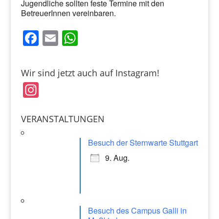
Jugendliche sollten feste Termine mit den
BetreuerInnen vereinbaren.
F
E
W
a
m
h
c
ai
at
Wir sind jetzt auch auf Instagram!
e
l
s
In
b
A
st
o
p
a
VERANSTALTUNGEN
o
p
gr
k
Besuch der Sternwarte Stuttgart
a
9. Aug.
m
Besuch des Campus Galli in