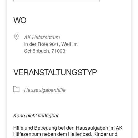
ICS herunterladen
Google Kalender
iCalendar
Office 365
Outlook Live
WO
AK Hilfezentrum
In der Röte 96/1, Weil im
Schönbuch, 71093
VERANSTALTUNGSTYP
Hausaufgabenhilfe
Karte nicht verfügbar
Hilfe und Betreuung bei den Hausaufgaben im AK
Hilfezentrum neben dem Hallenbad. Kinder und