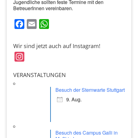
Jugendliche sollten feste Termine mit den
BetreuerInnen vereinbaren.
F
E
W
a
m
h
c
ai
at
Wir sind jetzt auch auf Instagram!
e
l
s
In
b
A
st
o
p
a
VERANSTALTUNGEN
o
p
gr
k
Besuch der Sternwarte Stuttgart
a
9. Aug.
m
Besuch des Campus Galli in