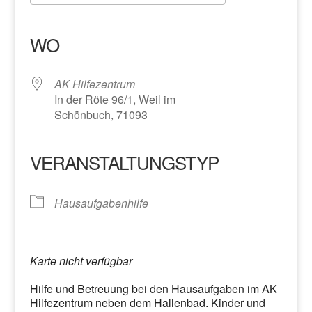
ICS herunterladen
Google Kalender
iCalendar
Office 365
Outlook Live
WO
AK Hilfezentrum
In der Röte 96/1, Weil im
Schönbuch, 71093
VERANSTALTUNGSTYP
Hausaufgabenhilfe
Karte nicht verfügbar
Hilfe und Betreuung bei den Hausaufgaben im AK
Hilfezentrum neben dem Hallenbad. Kinder und