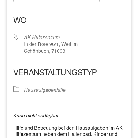
ICS herunterladen
Google Kalender
iCalendar
Office 365
Outlook Live
WO
AK Hilfezentrum
In der Röte 96/1, Weil im
Schönbuch, 71093
VERANSTALTUNGSTYP
Hausaufgabenhilfe
Karte nicht verfügbar
Hilfe und Betreuung bei den Hausaufgaben im AK
Hilfezentrum neben dem Hallenbad. Kinder und