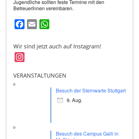
Jugendliche sollten feste Termine mit den
BetreuerInnen vereinbaren.
F
E
W
a
m
h
c
ai
at
Wir sind jetzt auch auf Instagram!
e
l
s
In
b
A
st
o
p
a
VERANSTALTUNGEN
o
p
gr
k
Besuch der Sternwarte Stuttgart
a
9. Aug.
m
Besuch des Campus Galli in