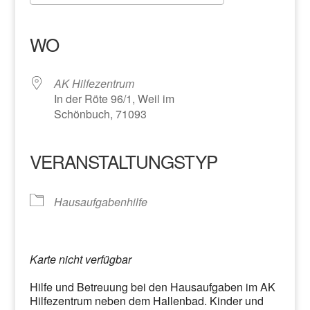
ICS herunterladen
Google Kalender
iCalendar
Office 365
Outlook Live
WO
AK Hilfezentrum
In der Röte 96/1, Weil im
Schönbuch, 71093
VERANSTALTUNGSTYP
Hausaufgabenhilfe
Karte nicht verfügbar
Hilfe und Betreuung bei den Hausaufgaben im AK
Hilfezentrum neben dem Hallenbad. Kinder und