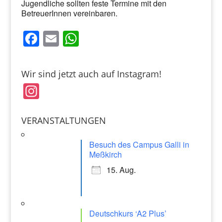
Jugendliche sollten feste Termine mit den
BetreuerInnen vereinbaren.
F
E
W
a
m
h
c
ai
at
Wir sind jetzt auch auf Instagram!
e
l
s
In
b
A
st
o
p
a
VERANSTALTUNGEN
o
p
gr
k
Besuch des Campus Galli in
a
Meßkirch
m
15. Aug.
Deutschkurs ‘A2 Plus’