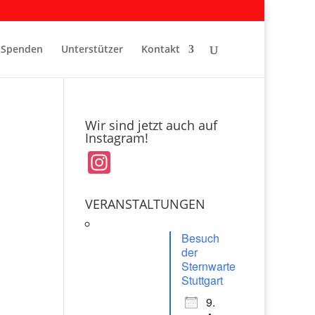
Spenden
Unterstützer
Kontakt
Wir sind jetzt auch auf
Instagram!
In
st
a
VERANSTALTUNGEN
gr
Besuch
a
der
Sternwarte
m
Stuttgart
9.