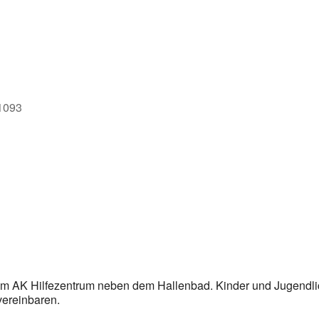
e
71093
im AK Hilfezentrum neben dem Hallenbad. Kinder und Jugendl
vereinbaren.