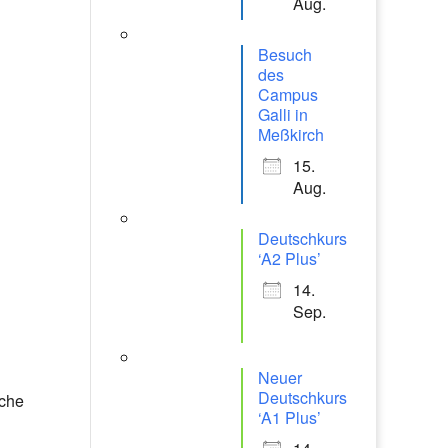
Aug.
Besuch
des
Campus
Galli in
Meßkirch
15.
Aug.
Deutschkurs
‘A2 Plus’
14.
Sep.
Neuer
Deutschkurs
iche
‘A1 Plus’