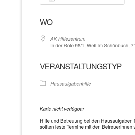
ICS herunterladen
Google Kalender
iCalendar
Office 365
Outlook Liv
WO
AK Hilfezentrum
In der Röte 96/1, Weil im Schönbuch, 
VERANSTALTUNGSTYP
Hausaufgabenhilfe
Karte nicht verfügbar
Hilfe und Betreuung bei den Hausaufgaben 
sollten feste Termine mit den BetreuerInnen 