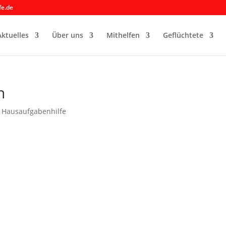
fe.de
Aktuelles
Über uns
Mithelfen
Geflüchtete
n
|
Hausaufgabenhilfe