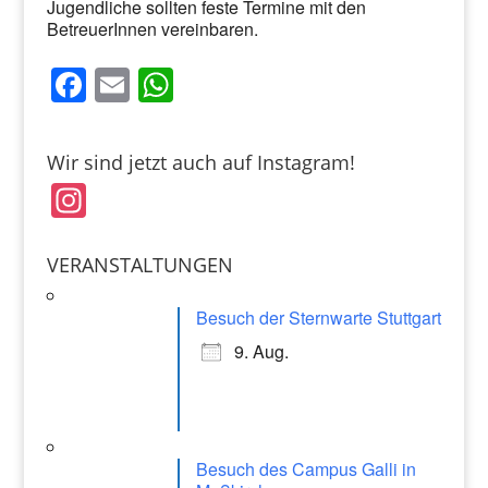
Jugendliche sollten feste Termine mit den
BetreuerInnen vereinbaren.
F
E
W
a
m
h
c
ai
at
Wir sind jetzt auch auf Instagram!
e
l
s
In
b
A
st
o
p
a
VERANSTALTUNGEN
o
p
gr
k
Besuch der Sternwarte Stuttgart
a
9. Aug.
m
Besuch des Campus Galli in