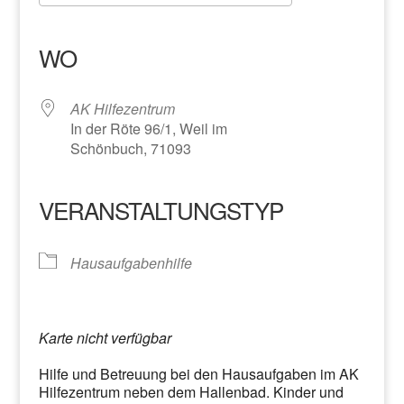
ICS herunterladen
Google Kalender
iCalendar
Office 365
Outlook Live
WO
AK Hilfezentrum
In der Röte 96/1, Weil im
Schönbuch, 71093
VERANSTALTUNGSTYP
Hausaufgabenhilfe
Karte nicht verfügbar
Hilfe und Betreuung bei den Hausaufgaben im AK
Hilfezentrum neben dem Hallenbad. Kinder und