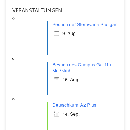
st
o
p
a
VERANSTALTUNGEN
o
p
gr
k
Besuch der Sternwarte Stuttgart
a
9. Aug.
m
Besuch des Campus Galli in
Meßkirch
15. Aug.
Deutschkurs ‘A2 Plus’
14. Sep.