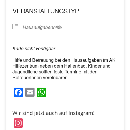
VERANSTALTUNGSTYP
Hausaufgabenhilfe
Karte nicht verfügbar
Hilfe und Betreuung bei den Hausaufgaben im AK
Hilfezentrum neben dem Hallenbad. Kinder und
Jugendliche sollten feste Termine mit den
BetreuerInnen vereinbaren.
F
E
W
a
m
h
c
ai
at
Wir sind jetzt auch auf Instagram!
e
l
s
In
b
A